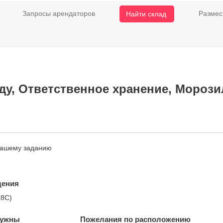
Запросы арендаторов
Размес
Найти склад
ду, Ответственное хранение, Морозил
нашему заданию
щения
18С)
нужны
Пожелания по расположению