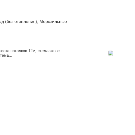
ад (без отопления), Морозильные
сота потолков 12м, стеллажное
тема...