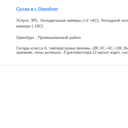
Склад в г. Оренбург
Услуги: 3PL, Холодильные камеры (+2 +4С), Холодный скл
камеры (-18С)
Оренбург , Промышленный район
Склады класса А, температурные режимы -18С,0С,+4С,+18С.Вы
хранение, полы антипыль, 4 доклевеллера,12 малых ворот, сис