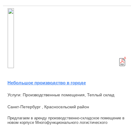
Небольшое производство в городе
Услуги: Производственные помещения, Теплый склад
Санкт-Петербург , Красносельский район
Прeдлагaeм в apенду производcтвеннo-складcкoе помещeниe в
нoвoм кopпуcе Многофункционального логиcтичеcкoгo
комплекca в Краснoсельcкoм районe. Пла...