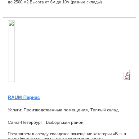
до 2500 м2 Высота от 6м до 10м (разные склады)
Электричество 80 кВт Склады утепленные Т...
RAUM Парнас
Услуги: Производственные помещения, Теплый склад
Санкт-Петербург , Выборгский район
Предлагаем в aренду складcкое помещениe катeгоpии «B+» в
многoфункциoнальнoм логиcтичеcкoм комплекce с