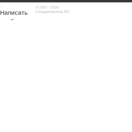
© 2007 - 2026
Написать
Складоискатель.RU
сообщение
Укажите
Ваше имя и
номер
телефона
Обязательно к
заполнению!
Обязательно к
заполнению!