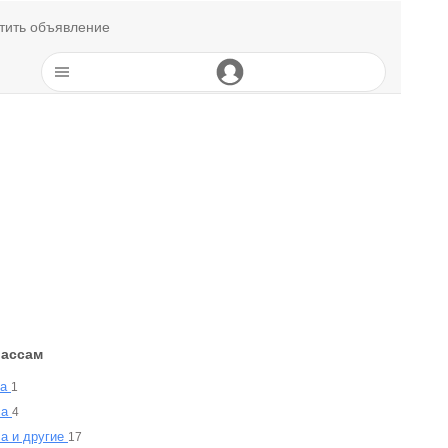
тить объявление
лассам
са
1
са
4
а и другие
17