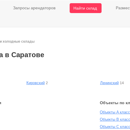
Запросы арендаторов
Размес
Найти склад
 и холодные склады
а в Саратове
Кировский
Ленинский
2
14
м
Объекты по к
Объекты A клас
Объекты B клас
Объекты С класс