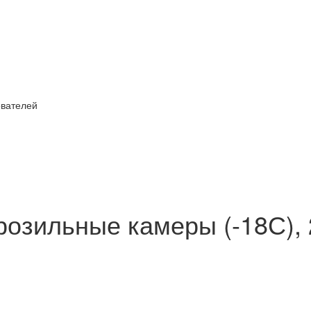
ователей
озильные камеры (-18С), 2