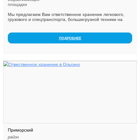
площадки
Мы предлагаем Вам ответственное хранение легкового,
грузового и спецтранспорта, большегрузной техники на
асфальтированной, охраняемой стоянке на юге С...
ПОДРОБНЕЕ
Приморский
район