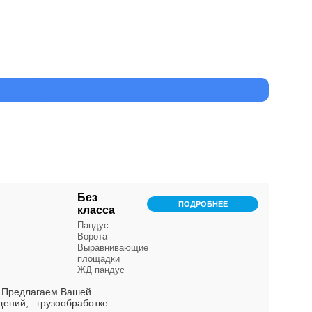
Без
ПОДРОБНЕЕ
класса
Пандус
Ворота
Выравнивающие
площадки
ЖД пандус
" Предлагаем Вашей
ений, грузообработке ...