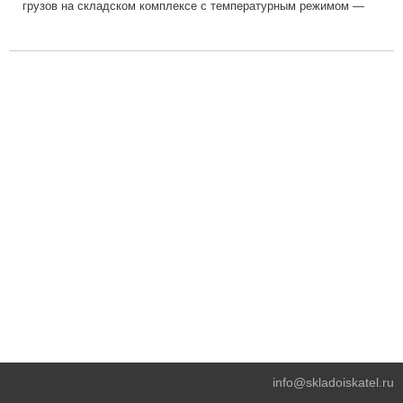
грузов на складском комплексе с температурным режимом —
18 С, удобными подъездными путями, па...
info@skladoiskatel.ru