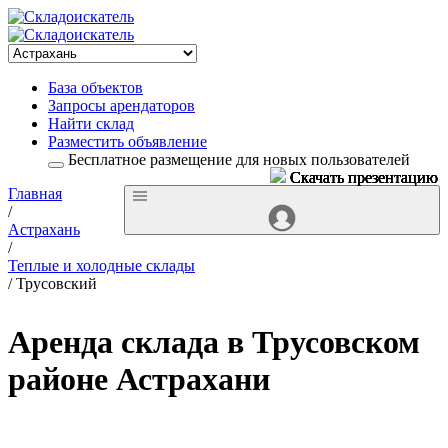
База объектов
Запросы арендаторов
Найти склад
Разместить объявление
Бесплатное размещение для новых пользователей
Скачать презентацию
Скачать презентацию
Скачать презентацию
Скачать презентацию
Скачать презентацию
Скачать презентацию
Главная
/
Астрахань
/
Теплые и холодные склады
/ Трусовский
Аренда склада в Трусовском
районе Астрахани