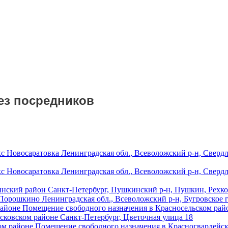
ез посредников
с Новосаратовка
Ленинградская обл., Всеволожский р-н, Сверд
с Новосаратовка
Ленинградская обл., Всеволожский р-н, Сверд
инский район
Санкт-Петербург, Пушкинский р-н, Пушкин, Рехкол
 Порошкино
Ленинградская обл., Всеволожский р-н, Бугровское 
Помещение свободного назначения в Красносельском рай
сковском районе
Санкт-Петербург, Цветочная улица 18
Помещение свободного назначения в Красногвардейс