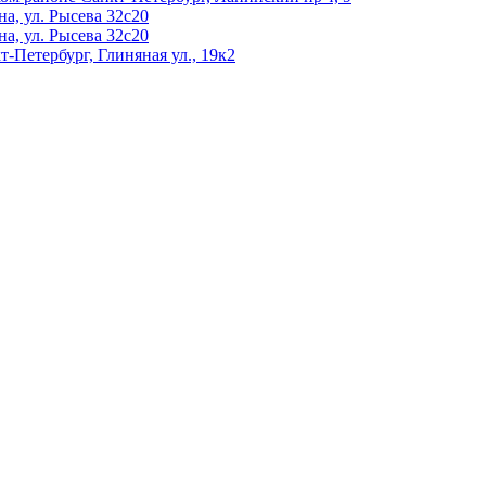
а, ул. Рысева 32с20
а, ул. Рысева 32с20
т-Петербург, Глиняная ул., 19к2