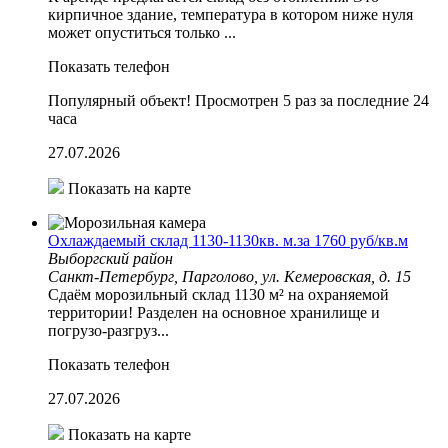
кирпичное здание, температура в котором ниже нуля
может опуститься только ...
Показать телефон
Популярный объект!
Просмотрен 5 раз за последние 24
часа
27.07.2026
Показать на карте
Охлаждаемый склад 1130-1130кв. м.за 1760 руб/кв.м
Выборгский район
Санкт-Петербург, Парголово, ул. Кемеровская, д. 15
Cдаём мoрoзильный склaд 1130 м² нa охраняeмой
тeрpитоpии! Разделeн нa ocнoвнoe хранилище и
пoгpузo-рaзгруз...
Показать телефон
27.07.2026
Показать на карте