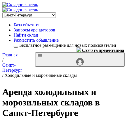
База объектов
Запросы арендаторов
Найти склад
Разместить объявление
Бесплатное размещение для новых пользователей
Скачать презентацию
Скачать презентацию
Скачать презентацию
Скачать презентацию
Скачать презентацию
Скачать презентацию
Скачать презентацию
Скачать презентацию
Скачать презентацию
Скачать презентацию
Скачать презентацию
Скачать презентацию
Скачать презентацию
Скачать презентацию
Скачать презентацию
Скачать презентацию
Скачать презентацию
Скачать презентацию
Скачать презентацию
Скачать презентацию
Скачать презентацию
Скачать презентацию
Скачать презентацию
Скачать презентацию
Скачать презентацию
Скачать презентацию
Скачать презентацию
Скачать презентацию
Скачать презентацию
Скачать презентацию
Главная
/
Санкт-
Петербург
/ Холодильные и морозильные склады
Аренда холодильных и
морозильных складов в
Санкт-Петербурге