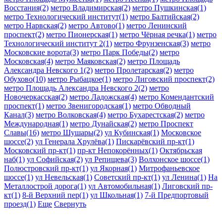
Восстания(2)
метро Владимирская(2)
метро Пушкинская(1)
метро Технологический институт(1)
метро Балтийская(2)
метро Нарвская(2)
метро Автово(1)
метро Ленинский
проспект(2)
метро Пионерская(1)
метро Чёрная речка(1)
метро
Технологический институт 2(1)
метро Фрунзенская(3)
метро
Московские ворота(3)
метро Парк Победы(2)
метро
Московская(4)
метро Маяковская(2)
метро Площадь
Александра Невского 1(2)
метро Пролетарская(2)
метро
Обухово(10)
метро Рыбацкое(1)
метро Лиговский проспект(2)
метро Площадь Александра Невского 2(2)
метро
Новочеркасская(2)
метро Ладожская(4)
метро Комендантский
проспект(1)
метро Звенигородская(1)
метро Обводный
Канал(3)
метро Волковская(4)
метро Бухарестская(2)
метро
Международная(1)
метро Дунайская(2)
метро Проспект
Славы(16)
метро Шушары(2)
ул Кубинская(1)
Московское
шоссе(2)
ул Генерала Хрулёва(1)
Пискарёвский пр-кт(1)
Московский пр-кт(1)
пр-кт Непокорённых(1)
Октябрьская
наб(1)
ул Софийская(2)
ул Репищева(3)
Волхонское шоссе(1)
Полюстровский пр-кт(1)
ул Якорная(1)
Митрофаньевское
шоссе(1)
ул Невельская(1)
Советский пр-кт(1)
ул Ленина(1)
На
Металлострой дорога(1)
ул Автомобильная(1)
Лиговский пр-
кт(1)
8-й Верхний пер(1)
ул Школьная(1)
7-й Предпортовый
проезд(1)
Еще
Свернуть