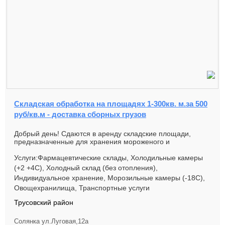
Складская обработка на площадях 1-300кв. м.за 500
руб/кв.м - доставка сборных грузов
Добрый день! Сдаются в аренду складские площади,
предназначенные для хранения мороженого и
замороженных полуфабрикатов п...
Услуги:Фармацевтические склады, Холодильные камеры
(+2 +4С), Холодный склад (без отопления),
Индивидуальное хранение, Морозильные камеры (-18С),
Овощехранилища, Транспортные услуги
Трусовский район
Солянка ул.Луговая,12а