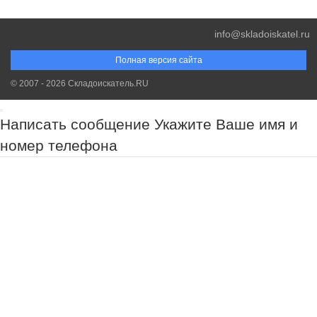
info@skladoiskatel.ru
Полная версия сайта
© 2007 - 2026 Складоискатель.RU
Написать сообщение
Укажите Ваше имя и
номер телефона
Обязательно к заполнению!
Обязательно к заполнению!
Обязательно к заполнению!
Спасибо за Ваш запрос. Наш менеджер свяжется с Вами в самое