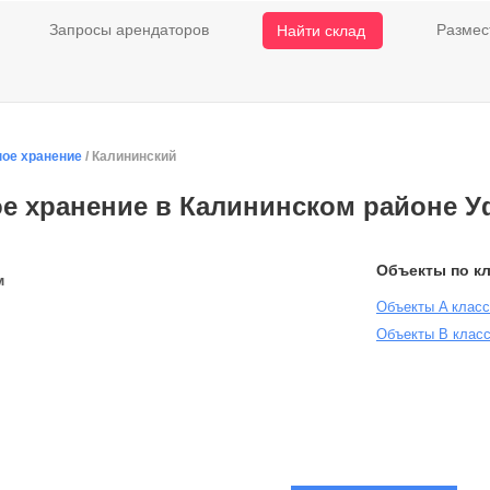
Запросы арендаторов
Размес
Найти склад
ное хранение
/ Калининский
е хранение в Калининском районе 
Объекты по к
м
Объекты A клас
Объекты B клас