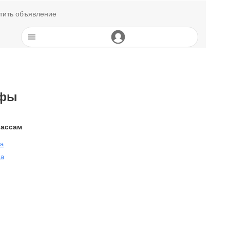
тить объявление
Уфы
лассам
са
са