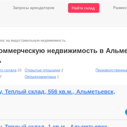
Запросы арендаторов
Размес
Найти склад
прос на индустриальную недвижимость
коммерческую недвижимость в Альме
м
го склада
Открытые площадки
Производственны
23
2
Овощехранилища
7
1
, Теплый склад, 556 кв.м., Альметьевск,
, Теплый склад, 1 кв.м., Альметьевск,