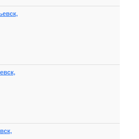
ьевск,
евск,
вск,