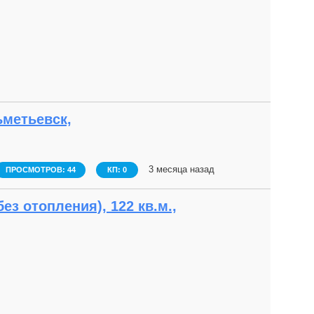
ьметьевск,
3 месяца назад
ПРОСМОТРОВ: 44
КП: 0
з отопления), 122 кв.м.,