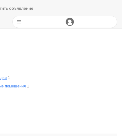
тить объявление
дки
1
ые помещения
1