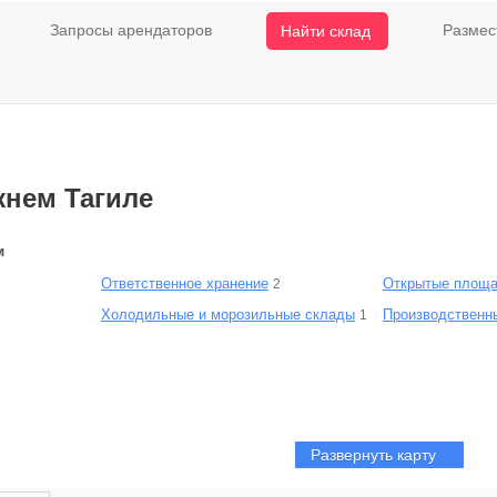
Запросы арендаторов
Размес
Найти склад
нем Тагиле
м
Ответственное хранение
Открытые площа
2
Холодильные и морозильные склады
Производственн
1
Развернуть карту