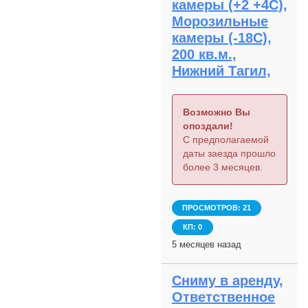
камеры (+2 +4С),
автоматической
Морозильные
передачи остатков на
ежедневной основе(по
камеры (-18С),
API в Бизнес.ру)
200 кв.м.,
Нижний Тагил,
Возможно Вы
опоздали!
С предполагаемой
даты заезда прошло
более 3 месяцев.
ПРОСМОТРОВ: 21
КП: 0
5 месяцев назад
Сниму в аренду,
Ответственное