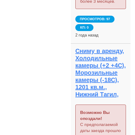
более 3 месяцев.
ПРОСМОТРОВ: 97
КП: 0
2 года назад
Сниму в аренду,
Холодильные
камеры (+2 +4С),
Морозильные
камеры (-18С),
1201 кв.м.,
Нижний Тагил,
Возможно Вы
опоздали!
С предполагаемой
даты заезда прошло