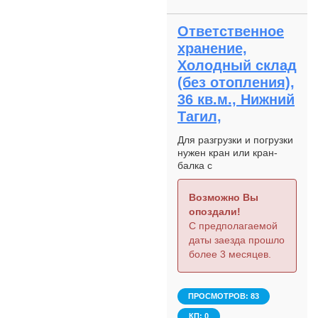
Ответственное
хранение,
Холодный склад
(без отопления),
36 кв.м., Нижний
Тагил,
Для разгрузки и погрузки
нужен кран или кран-
балка с
грузоподъёмностью не
менее 4-5 тонн. Это
Возможно Вы
запасные части для
опоздали!
экскаватора.
С предполагаемой
даты заезда прошло
более 3 месяцев.
ПРОСМОТРОВ: 83
КП: 0