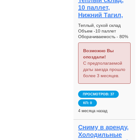
Теплый склад,
10 паллет,
Нижний Тагил,
Теплый, сухой склад
Объем -10 паллет
Оборачиваемость - 80%
в месяц "Продукция:
Рекламные материалы
Возможно Вы
из картона(ценники,
опоздали!
шелфбаннеры, плакаты,
С предполагаемой
листовки) Стойки
даты заезда прошло
(картонные,
более 3 месяцев.
металлические,
пластиковые) до 25 кг"
Доставка транспортной
компанией - в паллетах
ПРОСМОТРОВ: 37
Приемка штучная
КП: 0
Распределение по SKU
для хранения Выдача
4 месяца назад
поштучно по
предварительной заявке
Сниму в аренду,
Ведение учета в
складской системе
Холодильные
Настройка