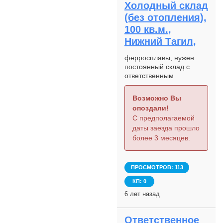
Холодный склад
(без отопления),
100 кв.м.,
Нижний Тагил,
ферросплавы, нужен
постоянный склад с
ответственным
хранением и услугами
офиса, необходимо что
Возможно Вы
бы был свободный
опоздали!
подъезд к фуре,
С предполагаемой
интересует какая
даты заезда прошло
погрузка есть
более 3 месяцев.
ПРОСМОТРОВ: 113
КП: 0
6 лет назад
Ответственное