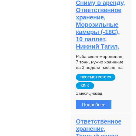
Сниму в аренду,
Ответственное
хранение,
Морозильные
камеры (-18С),
10 паллет,
Нижний Тагил,
Рыба свежемороженая,
7 тонн, нужно хранение
на 3 недели -месяц, на
время ремонта
ПРОСМОТРОВ: 29
собственной камеры.
Температура до -18
КП: 0
1 месяц назад
Подробнее
Ответственное
хранение,