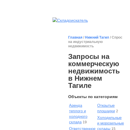
Главная
/
Нижний Тагил
/ Спрос
на индустриальную
недвижимость
Запросы на
коммерческую
недвижимость
в Нижнем
Тагиле
Объекты по категориям
Аренда
Открытые
теплого и
площадки
2
холодного
Холодильные
склада
19
и морозильные
Ответственное
склады
15