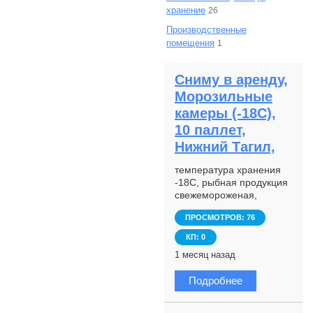
хранение
26
Производственные
помещения
1
Сниму в аренду,
Морозильные
камеры (-18С),
10 паллет,
Нижний Тагил,
температура хранения
-18С, рыбная продукция
свежемороженая,
примерно 7 тонн, своя
ПРОСМОТРОВ: 76
холодильная установка
сломалась, на период
КП: 0
ремонта нужно хранение
1 месяц назад
на месяц
Подробнее