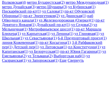
Волковская(4)
метро Бухарестская(2)
метро Международная(1)
метро Дунайская(3)
метро Шушары(3)
ул Кубинская(1)
Пискарёвский пр-кт(1)
ул Салова(1)
пр-кт Обуховской
Обороны(1)
пр-кт Энергетиков(2)
ул Двинская(1)
наб
Обводного канала(1)
ул Железнодорожная (Озерки)(1)
пр-кт
Девятого Января(1)
Дунайский пр-кт(1)
ул Седова(2)
ул
Мельничная(1)
Митрофаньевское шоссе(1)
пр-кт Маршала
Блюхера(1)
ул Карпатская(1)
ул Ленина(1)
ул Глиняная(1)
ул
Школьная(1)
ул Севастьянова(1)
6-й Предпортовый проезд(1)
линия Кожевенная(1)
пр-кт Косыгина(1)
3-й Рабфаковский
пер(1)
Детский пер(1)
ул Литовская(1)
пл Конституции(1)
ул
Капитанская(1)
ул Белорусская(1)
пр-кт Юрия Гагарина(1)
ул
Емельянова(2)
ул Тельмана(2)
Выборгская наб(1)
ул
Сызранская(1)
ул Запорожская(1)
Еще
Свернуть