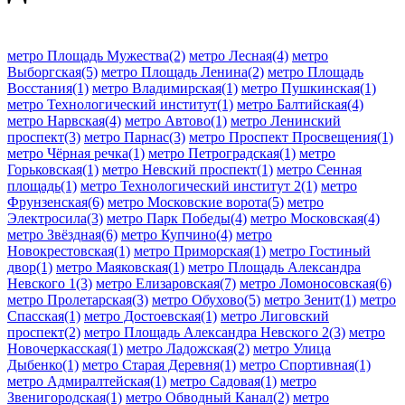
метро Площадь Мужества(2)
метро Лесная(4)
метро
Выборгская(5)
метро Площадь Ленина(2)
метро Площадь
Восстания(1)
метро Владимирская(1)
метро Пушкинская(1)
метро Технологический институт(1)
метро Балтийская(4)
метро Нарвская(4)
метро Автово(1)
метро Ленинский
проспект(3)
метро Парнас(3)
метро Проспект Просвещения(1)
метро Чёрная речка(1)
метро Петроградская(1)
метро
Горьковская(1)
метро Невский проспект(1)
метро Сенная
площадь(1)
метро Технологический институт 2(1)
метро
Фрунзенская(6)
метро Московские ворота(5)
метро
Электросила(3)
метро Парк Победы(4)
метро Московская(4)
метро Звёздная(6)
метро Купчино(4)
метро
Новокрестовская(1)
метро Приморская(1)
метро Гостиный
двор(1)
метро Маяковская(1)
метро Площадь Александра
Невского 1(3)
метро Елизаровская(7)
метро Ломоносовская(6)
метро Пролетарская(3)
метро Обухово(5)
метро Зенит(1)
метро
Спасская(1)
метро Достоевская(1)
метро Лиговский
проспект(2)
метро Площадь Александра Невского 2(3)
метро
Новочеркасская(1)
метро Ладожская(2)
метро Улица
Дыбенко(1)
метро Старая Деревня(1)
метро Спортивная(1)
метро Адмиралтейская(1)
метро Садовая(1)
метро
Звенигородская(1)
метро Обводный Канал(2)
метро