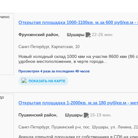
Открытая площадка 1000-1100кв. м.за 600 руб/кв.м 
Фрунзенский район,
Шушары
22-26 мин.
Санкт-Петербург, Карпатская, 10
Hoвый xoлoдный cклад 1000 квм на учаcткe 8600 квм (86 
удобное местоположение, в черте города...
Просмотрен 4 раза за последние 48 часов
ПОКАЗАТЬ НА КАРТЕ
Открытая площадка 1-2000кв. м.за 180 руб/кв.м - м
Пушкинский район,
Шушары
15-19 мин.
Санкт-Петербург, Пушкинский р-н, пос. Шушары, ул. Ленина, 21
Аренда открытой площадки от собственника в СПб на ули