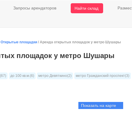
Запросы арендаторов
Размес
Найти склад
/
Открытые площадки
/ Аренда открытых площадок у метро Шушары
ытых площадок у метро Шушары
(67)
до 100 кв.м.(6)
метро Девяткино(2)
метро Гражданский проспект(3)
Показать на карте