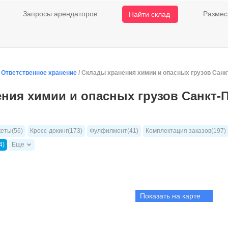
Запросы арендаторов
Размес
Найти склад
/
Ответственное хранение
/ Склады хранения химии и опасных грузов Санк
ния химии и опасных грузов Санкт-
кеты(56)
Кросс-докинг(173)
Фулфилмент(41)
Комплектация заказов(197)
4)
Еще
Показать на карте