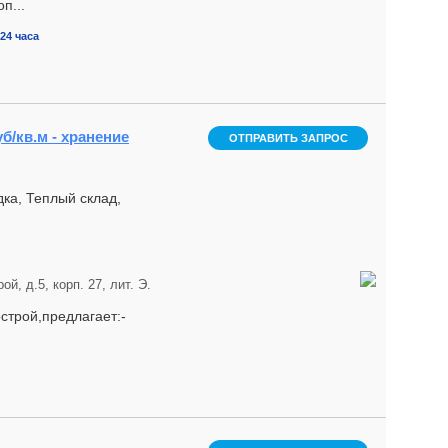
п...
24 часа
б/кв.м - хранение
ОТПРАВИТЬ ЗАПРОС
ка, Теплый склад,
й, д.5, корп. 27, лит. Э.
строй,предлагает:-