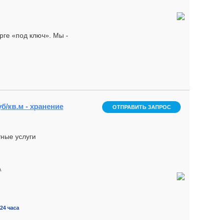
ге «под ключ». Мы -
б/кв.м - хранение
ОТПРАВИТЬ ЗАПРОС
тные услуги
А
24 часа