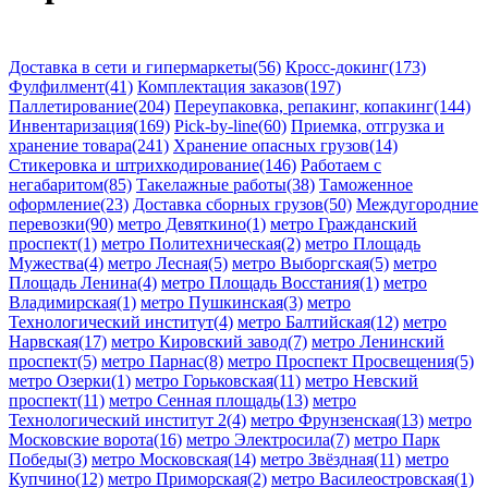
Доставка в сети и гипермаркеты(56)
Кросс-докинг(173)
Фулфилмент(41)
Комплектация заказов(197)
Паллетирование(204)
Переупаковка, репакинг, копакинг(144)
Инвентаризация(169)
Pick-by-line(60)
Приемка, отгрузка и
хранение товара(241)
Хранение опасных грузов(14)
Стикеровка и штрихкодирование(146)
Работаем с
негабаритом(85)
Такелажные работы(38)
Таможенное
оформление(23)
Доставка сборных грузов(50)
Междугородние
перевозки(90)
метро Девяткино(1)
метро Гражданский
проспект(1)
метро Политехническая(2)
метро Площадь
Мужества(4)
метро Лесная(5)
метро Выборгская(5)
метро
Площадь Ленина(4)
метро Площадь Восстания(1)
метро
Владимирская(1)
метро Пушкинская(3)
метро
Технологический институт(4)
метро Балтийская(12)
метро
Нарвская(17)
метро Кировский завод(7)
метро Ленинский
проспект(5)
метро Парнас(8)
метро Проспект Просвещения(5)
метро Озерки(1)
метро Горьковская(11)
метро Невский
проспект(11)
метро Сенная площадь(13)
метро
Технологический институт 2(4)
метро Фрунзенская(13)
метро
Московские ворота(16)
метро Электросила(7)
метро Парк
Победы(3)
метро Московская(14)
метро Звёздная(11)
метро
Купчино(12)
метро Приморская(2)
метро Василеостровская(1)