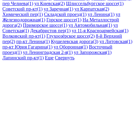
пер Челиева(1)
ул Киевская(2)
Шлиссельбургское шоссе(1)
Советский пр-кт(1)
ул Заречная(1)
ул Карпатская(2)
Химический пер(1)
Складской проезд(1)
ул Ленина(1)
ул
Железнодорожная(1)
Горское шоссе(1)
На Металлострой
дорога(2)
Приморское шоссе(1)
ул Автомобильная(1)
ул
Советская(1)
Декабристов пер(1)
ул 11-я Красноармейская(1)
Волковский пр-кт(1)
Глухоозёрское шоссе(2)
8-й Верхний
пер(2)
пр-кт Ленина(1)
Кушелевская дорога(3)
ул Литовская(1)
пр-кт Юрия Гагарина(1)
ул Оборонная(1)
Восточный
проезд(1)
ул Ленинградская 2-я(1)
ул Запорожская(1)
Лапинский пр-кт(1)
Еще
Свернуть