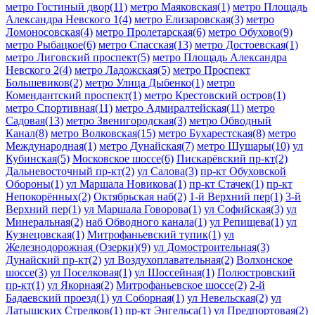
метро Гостиный двор(11)
метро Маяковская(1)
метро Площадь
Александра Невского 1(4)
метро Елизаровская(3)
метро
Ломоносовская(4)
метро Пролетарская(6)
метро Обухово(9)
метро Рыбацкое(6)
метро Спасская(13)
метро Достоевская(1)
метро Лиговский проспект(5)
метро Площадь Александра
Невского 2(4)
метро Ладожская(5)
метро Проспект
Большевиков(2)
метро Улица Дыбенко(1)
метро
Комендантский проспект(1)
метро Крестовский остров(1)
метро Спортивная(11)
метро Адмиралтейская(11)
метро
Садовая(13)
метро Звенигородская(3)
метро Обводный
Канал(8)
метро Волковская(15)
метро Бухарестская(8)
метро
Международная(1)
метро Дунайская(7)
метро Шушары(10)
ул
Кубинская(5)
Московское шоссе(6)
Пискарёвский пр-кт(2)
Дальневосточный пр-кт(2)
ул Салова(3)
пр-кт Обуховской
Обороны(1)
ул Маршала Новикова(1)
пр-кт Стачек(1)
пр-кт
Непокорённых(2)
Октябрьская наб(2)
1-й Верхний пер(1)
3-й
Верхний пер(1)
ул Маршала Говорова(1)
ул Софийская(3)
ул
Минеральная(2)
наб Обводного канала(1)
ул Репищева(1)
ул
Кузнецовская(1)
Митрофаньевский тупик(1)
ул
Железнодорожная (Озерки)(9)
ул Домостроительная(3)
Дунайский пр-кт(2)
ул Воздухоплавательная(2)
Волхонское
шоссе(3)
ул Поселковая(1)
ул Шоссейная(1)
Полюстровский
пр-кт(1)
ул Якорная(2)
Митрофаньевское шоссе(2)
2-й
Бадаевский проезд(1)
ул Соборная(1)
ул Невельская(2)
ул
Латышских Стрелков(1)
пр-кт Энгельса(1)
ул Предпортовая(2)