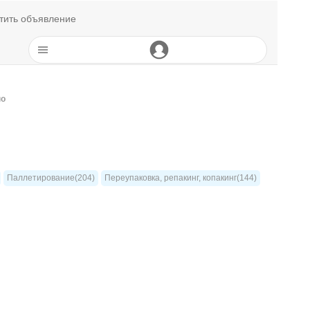
тить объявление
но
Паллетирование(204)
Переупаковка, репакинг, копакинг(144)