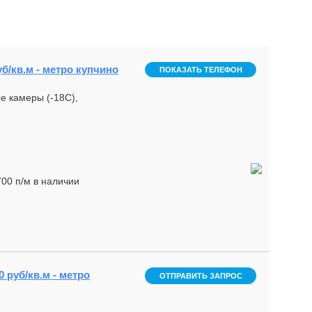
уб/кв.м - метро купчино
ПОКАЗАТЬ ТЕЛЕФОН
е камеры (-18С),
00 п/м в наличии
 руб/кв.м - метро
ОТПРАВИТЬ ЗАПРОС