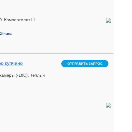
 Компартмент III.
24 часа
ро купчино
ОТПРАВИТЬ ЗАПРОС
камеры (-18С), Теплый