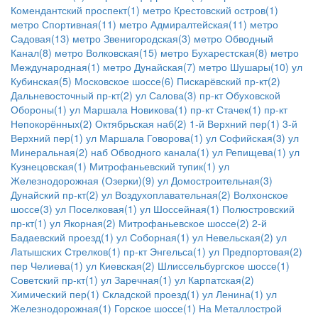
Комендантский проспект(1)
метро Крестовский остров(1)
метро Спортивная(11)
метро Адмиралтейская(11)
метро
Садовая(13)
метро Звенигородская(3)
метро Обводный
Канал(8)
метро Волковская(15)
метро Бухарестская(8)
метро
Международная(1)
метро Дунайская(7)
метро Шушары(10)
ул
Кубинская(5)
Московское шоссе(6)
Пискарёвский пр-кт(2)
Дальневосточный пр-кт(2)
ул Салова(3)
пр-кт Обуховской
Обороны(1)
ул Маршала Новикова(1)
пр-кт Стачек(1)
пр-кт
Непокорённых(2)
Октябрьская наб(2)
1-й Верхний пер(1)
3-й
Верхний пер(1)
ул Маршала Говорова(1)
ул Софийская(3)
ул
Минеральная(2)
наб Обводного канала(1)
ул Репищева(1)
ул
Кузнецовская(1)
Митрофаньевский тупик(1)
ул
Железнодорожная (Озерки)(9)
ул Домостроительная(3)
Дунайский пр-кт(2)
ул Воздухоплавательная(2)
Волхонское
шоссе(3)
ул Поселковая(1)
ул Шоссейная(1)
Полюстровский
пр-кт(1)
ул Якорная(2)
Митрофаньевское шоссе(2)
2-й
Бадаевский проезд(1)
ул Соборная(1)
ул Невельская(2)
ул
Латышских Стрелков(1)
пр-кт Энгельса(1)
ул Предпортовая(2)
пер Челиева(1)
ул Киевская(2)
Шлиссельбургское шоссе(1)
Советский пр-кт(1)
ул Заречная(1)
ул Карпатская(2)
Химический пер(1)
Складской проезд(1)
ул Ленина(1)
ул
Железнодорожная(1)
Горское шоссе(1)
На Металлострой