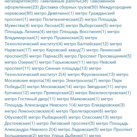
негабаритом(85)
Такелажные работы(38)
Таможенное
оформление(23)
Доставка сборных грузов(50)
Междугородние
перевозки(90)
метро Девяткино(1)
метро Гражданский
проспект(1)
метро Политехническая(2)
метро Площадь
Мужества(4)
метро Лесная(5)
метро Выборгская(5)
метро
Площадь Ленина(4)
метро Площадь Восстания(1)
метро
Владимирская(1)
метро Пушкинская(3)
метро
Технологический институт(4)
метро Балтийская(12)
метро
Нарвская(17)
метро Кировский завод(7)
метро Ленинский
проспект(5)
метро Парнас(8)
метро Проспект Просвещения(5)
метро Озерки(1)
метро Горьковская(11)
метро Невский
проспект(11)
метро Сенная площадь(13)
метро
Технологический институт 2(4)
метро Фрунзенская(13)
метро
Московские ворота(16)
метро Электросила(7)
метро Парк
Победы(3)
метро Московская(14)
метро Звёздная(11)
метро
Купчино(12)
метро Приморская(2)
метро Василеостровская(1)
метро Гостиный двор(11)
метро Маяковская(1)
метро
Площадь Александра Невского 1(4)
метро Елизаровская(3)
метро Ломоносовская(4)
метро Пролетарская(6)
метро
Обухово(9)
метро Рыбацкое(6)
метро Спасская(13)
метро
Достоевская(1)
метро Лиговский проспект(5)
метро Площадь
Александра Невского 2(4)
метро Ладожская(5)
метро Проспект
Большевиков(2)
метро Улица Дыбенко(1)
метро