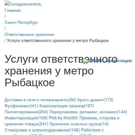
Главная
/
Санкт-Петербург
/
Ответственное хранение
/ Услуги ответственного хранения у метро Рыбацкое
Услуги ответственного
Скачать презентацию
Скачать презентацию
Скачать презентацию
Скачать презентацию
Скачать презентацию
Скачать презентацию
хранения у метро
Рыбацкое
Доставка в сети и гипермаркеты(56)
Кросс-докинг(173)
Фулфилмент(41)
Комплектация заказов(197)
Паллетирование(204)
Переупаковка, репакинг, копакинг(144)
Инвентаризация(169)
Pick-by-line(60)
Приемка, отгрузка и
хранение товара(241)
Хранение опасных грузов(14)
Стикеровка и штрихкодирование(146)
Работаем с