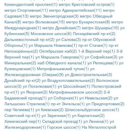
Комендантский проспект(1)
метро Крестовский остров(1)
метро Спортивная(11)
метро Адмиралтейская(11)
метро
Садовая(13)
метро Звенигородская(3)
метро Обводный
Канал(8)
метро Волковская(15)
метро Бухарестская(8)
метро
Международная(1)
метро Дунайская(7)
метро Шушары(10)
ул
Кубинская(5)
Московское шоссе(6)
Пискарёвский пр-кт(2)
Дальневосточный пр-кт(2)
ул Салова(3)
пр-кт Обуховской
Обороны(1)
ул Маршала Новикова(1)
пр-кт Стачек(1)
пр-кт
Непокорённых(2)
Октябрьская наб(2)
1-й Верхний пер(1)
3-й
Верхний пер(1)
ул Маршала Говорова(1)
ул Софийская(3)
ул
Минеральная(2)
наб Обводного канала(1)
ул Репищева(1)
ул
Кузнецовская(1)
Митрофаньевский тупик(1)
ул
Железнодорожная (Озерки)(9)
ул Домостроительная(3)
Дунайский пр-кт(2)
ул Воздухоплавательная(2)
Волхонское
шоссе(3)
ул Поселковая(1)
ул Шоссейная(1)
Полюстровский
пр-кт(1)
ул Якорная(2)
Митрофаньевское шоссе(2)
2-й
Бадаевский проезд(1)
ул Соборная(1)
ул Невельская(2)
ул
Латышских Стрелков(1)
пр-кт Энгельса(1)
ул Предпортовая(2)
пер Челиева(1)
ул Киевская(2)
Шлиссельбургское шоссе(1)
Советский пр-кт(1)
ул Заречная(1)
ул Карпатская(2)
Химический пер(1)
Складской проезд(1)
ул Ленина(1)
ул
Железнодорожная(1)
Горское шоссе(1)
На Металлострой