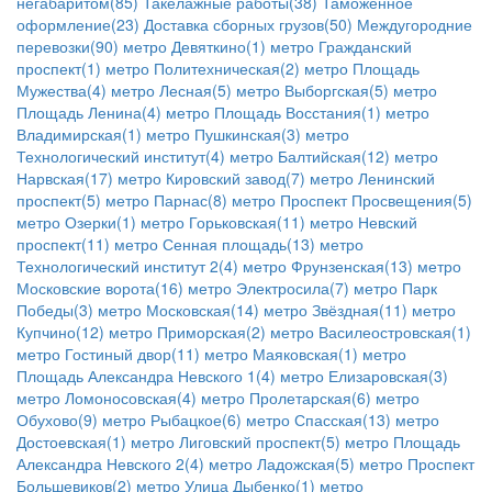
негабаритом(85)
Такелажные работы(38)
Таможенное
оформление(23)
Доставка сборных грузов(50)
Междугородние
перевозки(90)
метро Девяткино(1)
метро Гражданский
проспект(1)
метро Политехническая(2)
метро Площадь
Мужества(4)
метро Лесная(5)
метро Выборгская(5)
метро
Площадь Ленина(4)
метро Площадь Восстания(1)
метро
Владимирская(1)
метро Пушкинская(3)
метро
Технологический институт(4)
метро Балтийская(12)
метро
Нарвская(17)
метро Кировский завод(7)
метро Ленинский
проспект(5)
метро Парнас(8)
метро Проспект Просвещения(5)
метро Озерки(1)
метро Горьковская(11)
метро Невский
проспект(11)
метро Сенная площадь(13)
метро
Технологический институт 2(4)
метро Фрунзенская(13)
метро
Московские ворота(16)
метро Электросила(7)
метро Парк
Победы(3)
метро Московская(14)
метро Звёздная(11)
метро
Купчино(12)
метро Приморская(2)
метро Василеостровская(1)
метро Гостиный двор(11)
метро Маяковская(1)
метро
Площадь Александра Невского 1(4)
метро Елизаровская(3)
метро Ломоносовская(4)
метро Пролетарская(6)
метро
Обухово(9)
метро Рыбацкое(6)
метро Спасская(13)
метро
Достоевская(1)
метро Лиговский проспект(5)
метро Площадь
Александра Невского 2(4)
метро Ладожская(5)
метро Проспект
Большевиков(2)
метро Улица Дыбенко(1)
метро