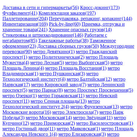
Доставка в сети и гипермаркеты(56)
Кросс-докинг(173)
Фулфилмент(41)
Комплектация заказов(197)
Паллетирование(204)
Переупаковка, репакинг, копакинг(144)
Инвентаризация(169)
Pick-by-line(60)
Приемка, отгрузка и
хранение товара(241)
Хранение опасных грузов(14)
Стикеровка и штрихкодирование(146)
Работаем с
негабаритом(85)
Такелажные работы(38)
Таможенное
оформление(23)
Доставка сборных грузов(50)
Междугородние
перевозки(90)
метро Девяткино(1)
метро Гражданский
проспект(1)
метро Политехническая(2)
метро Площадь
Мужества(4)
метро Лесная(5)
метро Выборгская(5)
метро
Площадь Ленина(4)
метро Площадь Восстания(1)
метро
Владимирская(1)
метро Пушкинская(3)
метро
Технологический институт(4)
метро Балтийская(12)
метро
Нарвская(17)
метро Кировский завод(7)
метро Ленинский
проспект(5)
метро Парнас(8)
метро Проспект Просвещения(5)
метро Озерки(1)
метро Горьковская(11)
метро Невский
проспект(11)
метро Сенная площадь(13)
метро
Технологический институт 2(4)
метро Фрунзенская(13)
метро
Московские ворота(16)
метро Электросила(7)
метро Парк
Победы(3)
метро Московская(14)
метро Звёздная(11)
метро
Купчино(12)
метро Приморская(2)
метро Василеостровская(1)
метро Гостиный двор(11)
метро Маяковская(1)
метро Площадь
Александра Невского 1(4)
метро Елизаровская(3)
метро