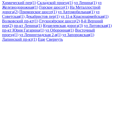
Химический пер(1)
Складской проезд(1)
ул Ленина(1)
ул
Железнодорожная(1)
Горское шоссе(1)
На Металлострой
дорога(2)
Приморское шоссе(1)
ул Автомобильная(1)
ул
Советская(1)
Декабристов пер(1)
ул 11-я Красноармейская(1)
Волковский пр-кт(1)
Глухоозёрское шоссе(2)
8-й Верхний
пер(2)
пр-кт Ленина(1)
Кушелевская дорога(3)
ул Литовская(1)
пр-кт Юрия Гагарина(1)
ул Оборонная(1)
Восточный
проезд(1)
ул Ленинградская 2-я(1)
ул Запорожская(1)
Лапинский пр-кт(1)
Еще
Свернуть