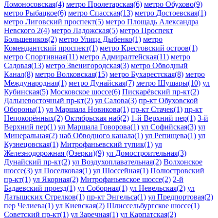
Ломоносовская(4)
метро Пролетарская(6)
метро Обухово(9)
метро Рыбацкое(6)
метро Спасская(13)
метро Достоевская(1)
метро Лиговский проспект(5)
метро Площадь Александра
Невского 2(4)
метро Ладожская(5)
метро Проспект
Большевиков(2)
метро Улица Дыбенко(1)
метро
Комендантский проспект(1)
метро Крестовский остров(1)
метро Спортивная(11)
метро Адмиралтейская(11)
метро
Садовая(13)
метро Звенигородская(3)
метро Обводный
Канал(8)
метро Волковская(15)
метро Бухарестская(8)
метро
Международная(1)
метро Дунайская(7)
метро Шушары(10)
ул
Кубинская(5)
Московское шоссе(6)
Пискарёвский пр-кт(2)
Дальневосточный пр-кт(2)
ул Салова(3)
пр-кт Обуховской
Обороны(1)
ул Маршала Новикова(1)
пр-кт Стачек(1)
пр-кт
Непокорённых(2)
Октябрьская наб(2)
1-й Верхний пер(1)
3-й
Верхний пер(1)
ул Маршала Говорова(1)
ул Софийская(3)
ул
Минеральная(2)
наб Обводного канала(1)
ул Репищева(1)
ул
Кузнецовская(1)
Митрофаньевский тупик(1)
ул
Железнодорожная (Озерки)(9)
ул Домостроительная(3)
Дунайский пр-кт(2)
ул Воздухоплавательная(2)
Волхонское
шоссе(3)
ул Поселковая(1)
ул Шоссейная(1)
Полюстровский
пр-кт(1)
ул Якорная(2)
Митрофаньевское шоссе(2)
2-й
Бадаевский проезд(1)
ул Соборная(1)
ул Невельская(2)
ул
Латышских Стрелков(1)
пр-кт Энгельса(1)
ул Предпортовая(2)
пер Челиева(1)
ул Киевская(2)
Шлиссельбургское шоссе(1)
Советский пр-кт(1)
ул Заречная(1)
ул Карпатская(2)