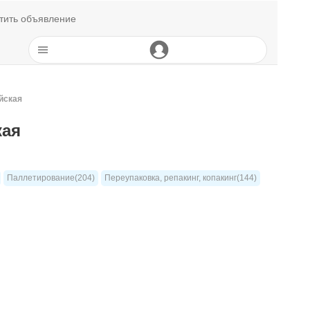
тить объявление
ейская
кая
Паллетирование(204)
Переупаковка, репакинг, копакинг(144)