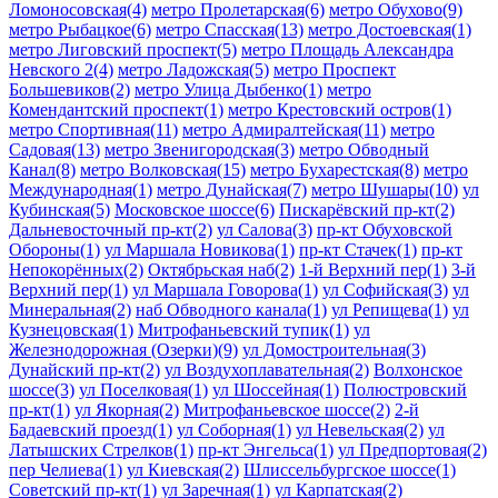
Ломоносовская(4)
метро Пролетарская(6)
метро Обухово(9)
метро Рыбацкое(6)
метро Спасская(13)
метро Достоевская(1)
метро Лиговский проспект(5)
метро Площадь Александра
Невского 2(4)
метро Ладожская(5)
метро Проспект
Большевиков(2)
метро Улица Дыбенко(1)
метро
Комендантский проспект(1)
метро Крестовский остров(1)
метро Спортивная(11)
метро Адмиралтейская(11)
метро
Садовая(13)
метро Звенигородская(3)
метро Обводный
Канал(8)
метро Волковская(15)
метро Бухарестская(8)
метро
Международная(1)
метро Дунайская(7)
метро Шушары(10)
ул
Кубинская(5)
Московское шоссе(6)
Пискарёвский пр-кт(2)
Дальневосточный пр-кт(2)
ул Салова(3)
пр-кт Обуховской
Обороны(1)
ул Маршала Новикова(1)
пр-кт Стачек(1)
пр-кт
Непокорённых(2)
Октябрьская наб(2)
1-й Верхний пер(1)
3-й
Верхний пер(1)
ул Маршала Говорова(1)
ул Софийская(3)
ул
Минеральная(2)
наб Обводного канала(1)
ул Репищева(1)
ул
Кузнецовская(1)
Митрофаньевский тупик(1)
ул
Железнодорожная (Озерки)(9)
ул Домостроительная(3)
Дунайский пр-кт(2)
ул Воздухоплавательная(2)
Волхонское
шоссе(3)
ул Поселковая(1)
ул Шоссейная(1)
Полюстровский
пр-кт(1)
ул Якорная(2)
Митрофаньевское шоссе(2)
2-й
Бадаевский проезд(1)
ул Соборная(1)
ул Невельская(2)
ул
Латышских Стрелков(1)
пр-кт Энгельса(1)
ул Предпортовая(2)
пер Челиева(1)
ул Киевская(2)
Шлиссельбургское шоссе(1)
Советский пр-кт(1)
ул Заречная(1)
ул Карпатская(2)