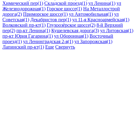
Химический пер(1)
Складской проезд(1)
ул Ленина(1)
ул
Железнодорожная(1)
Горское шоссе(1)
На Металлострой
дорога(2)
Приморское шоссе(1)
ул Автомобильная(1)
ул
Советская(1)
Декабристов пер(1)
ул 11-я Красноармейская(1)
Волковский пр-кт(1)
Глухоозёрское шоссе(2)
8-й Верхний
пер(2)
пр-кт Ленина(1)
Кушелевская дорога(3)
ул Литовская(1)
пр-кт Юрия Гагарина(1)
ул Оборонная(1)
Восточный
проезд(1)
ул Ленинградская 2-я(1)
ул Запорожская(1)
Лапинский пр-кт(1)
Еще
Свернуть