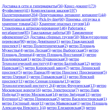
Доставка в сети и гипермаркеты(56)
Кросс-докинг(173)
Фулфилмент(41)
Комплектация заказов(197)
Паллетирование(204)
Переупаковка, репакинг, копакинг(144)
Инвентаризация(169)
Pick-by-line(60)
Приемка, отгрузка и
хранение товара(241)
Хранение опасных грузов(14)
Стикеровка и штрихкодирование(146)
Работаем с
негабаритом(85)
Такелажные работы(38)
Таможенное
оформление(23)
Доставка сборных грузов(50)
Междугородние
перевозки(90)
метро Девяткино(1)
метро Гражданский
проспект(1)
метро Политехническая(2)
метро Площадь
Мужества(4)
метро Лесная(5)
метро Выборгская(5)
метро
Площадь Ленина(4)
метро Площадь Восстания(1)
метро
Владимирская(1)
метро Пушкинская(3)
метро
Технологический институт(4)
метро Балтийская(12)
метро
Нарвская(17)
метро Кировский завод(7)
метро Ленинский
проспект(5)
метро Парнас(8)
метро Проспект Просвещения(5)
метро Озерки(1)
метро Горьковская(11)
метро Невский
проспект(11)
метро Сенная площадь(13)
метро
Технологический институт 2(4)
метро Фрунзенская(13)
метро
Московские ворота(16)
метро Электросила(7)
метро Парк
Победы(3)
метро Московская(14)
метро Звёздная(11)
метро
Купчино(12)
метро Приморская(2)
метро Василеостровская(1)
метро Гостиный двор(11)
метро Маяковская(1)
метро Площадь
Александра Невского 1(4)
метро Елизаровская(3)
метро