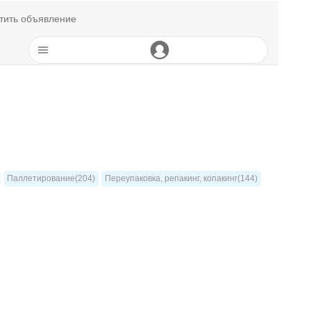
тить объявление
Паллетирование(204)
Переупаковка, репакинг, копакинг(144)