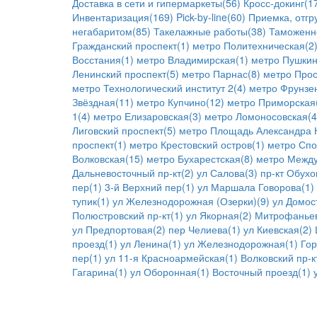
Доставка в сети и гипермаркеты(56)
Кросс-докинг(1
Инвентаризация(169)
Pick-by-line(60)
Приемка, отгр
негабаритом(85)
Такелажные работы(38)
Таможенн
Гражданский проспект(1)
метро Политехническая(2
Восстания(1)
метро Владимирская(1)
метро Пушкин
Ленинский проспект(5)
метро Парнас(8)
метро Прос
метро Технологический институт 2(4)
метро Фрунзен
Звёздная(11)
метро Купчино(12)
метро Приморская
1(4)
метро Елизаровская(3)
метро Ломоносовская(4
Лиговский проспект(5)
метро Площадь Александра Н
проспект(1)
метро Крестовский остров(1)
метро Спо
Волковская(15)
метро Бухарестская(8)
метро Между
Дальневосточный пр-кт(2)
ул Салова(3)
пр-кт Обух
пер(1)
3-й Верхний пер(1)
ул Маршала Говорова(1)
тупик(1)
ул Железнодорожная (Озерки)(9)
ул Домос
Полюстровский пр-кт(1)
ул Якорная(2)
Митрофаньев
ул Предпортовая(2)
пер Челиева(1)
ул Киевская(2)
проезд(1)
ул Ленина(1)
ул Железнодорожная(1)
Гор
пер(1)
ул 11-я Красноармейская(1)
Волковский пр-к
Гагарина(1)
ул Оборонная(1)
Восточный проезд(1)