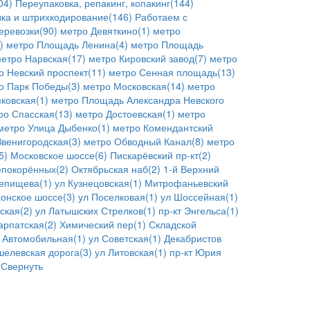
04)
Переупаковка, репакинг, копакинг(144)
ка и штрихкодирование(146)
Работаем с
еревозки(90)
метро Девяткино(1)
метро
)
метро Площадь Ленина(4)
метро Площадь
етро Нарвская(17)
метро Кировский завод(7)
метро
о Невский проспект(11)
метро Сенная площадь(13)
о Парк Победы(3)
метро Московская(14)
метро
ковская(1)
метро Площадь Александра Невского
ро Спасская(13)
метро Достоевская(1)
метро
метро Улица Дыбенко(1)
метро Комендантский
Звенигородская(3)
метро Обводный Канал(8)
метро
5)
Московское шоссе(6)
Пискарёвский пр-кт(2)
епокорённых(2)
Октябрьская наб(2)
1-й Верхний
Репищева(1)
ул Кузнецовская(1)
Митрофаньевский
онское шоссе(3)
ул Поселковая(1)
ул Шоссейная(1)
ская(2)
ул Латышских Стрелков(1)
пр-кт Энгельса(1)
арпатская(2)
Химический пер(1)
Складской
 Автомобильная(1)
ул Советская(1)
Декабристов
шелевская дорога(3)
ул Литовская(1)
пр-кт Юрия
Свернуть