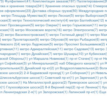
73)
Фулфилмент(41)
Комплектация заказов(197)
Паллетирование(2
узка и хранение товара(241)
Хранение опасных грузов(14)
Стикеров
ое оформление(23)
Доставка сборных грузов(50)
Междугородние п
)
метро Площадь Мужества(4)
метро Лесная(5)
метро Выборгская(5
ская(3)
метро Технологический институт(4)
метро Балтийская(12)
м
пект Просвещения(5)
метро Озерки(1)
метро Горьковская(11)
метр
ская(13)
метро Московские ворота(16)
метро Электросила(7)
метр
(2)
метро Василеостровская(1)
метро Гостиный двор(11)
метро Мая
)
метро Пролетарская(6)
метро Обухово(9)
метро Рыбацкое(6)
мет
евского 2(4)
метро Ладожская(5)
метро Проспект Большевиков(2)
ртивная(11)
метро Адмиралтейская(11)
метро Садовая(13)
метро 
народная(1)
метро Дунайская(7)
метро Шушары(10)
ул Кубинская(
овской Обороны(1)
ул Маршала Новикова(1)
пр-кт Стачек(1)
пр-кт Н
ул Софийская(3)
ул Минеральная(2)
наб Обводного канала(1)
ул 
троительная(3)
Дунайский пр-кт(2)
ул Воздухоплавательная(2)
Волх
ское шоссе(2)
2-й Бадаевский проезд(1)
ул Соборная(1)
ул Невель
Шлиссельбургское шоссе(1)
Советский пр-кт(1)
ул Заречная(1)
ул К
ское шоссе(1)
На Металлострой дорога(2)
Приморское шоссе(1)
ул
т(1)
Глухоозёрское шоссе(2)
8-й Верхний пер(2)
пр-кт Ленина(1)
Ку
ул Ленинградская 2-я(1)
ул Запорожская(1)
Лапинский пр-кт(1)
Еще