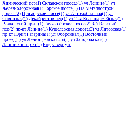
Химический пер(1)
Складской проезд(1)
ул Ленина(1)
ул
Железнодорожная(1)
Горское шоссе(1)
На Металлострой
дорога(2)
Приморское шоссе(1)
ул Автомобильная(1)
ул
Советская(1)
Декабристов пер(1)
ул 11-я Красноармейская(1)
Волковский пр-кт(1)
Глухоозёрское шоссе(2)
8-й Верхний
пер(2)
пр-кт Ленина(1)
Кушелевская дорога(3)
ул Литовская(1)
пр-кт Юрия Гагарина(1)
ул Оборонная(1)
Восточный
проезд(1)
ул Ленинградская 2-я(1)
ул Запорожская(1)
Лапинский пр-кт(1)
Еще
Свернуть