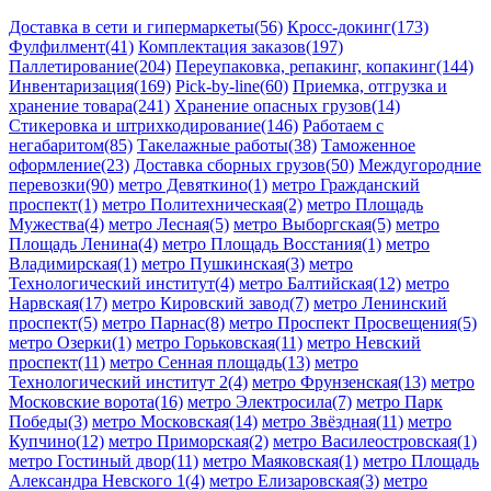
Доставка в сети и гипермаркеты(56)
Кросс-докинг(173)
Фулфилмент(41)
Комплектация заказов(197)
Паллетирование(204)
Переупаковка, репакинг, копакинг(144)
Инвентаризация(169)
Pick-by-line(60)
Приемка, отгрузка и
хранение товара(241)
Хранение опасных грузов(14)
Стикеровка и штрихкодирование(146)
Работаем с
негабаритом(85)
Такелажные работы(38)
Таможенное
оформление(23)
Доставка сборных грузов(50)
Междугородние
перевозки(90)
метро Девяткино(1)
метро Гражданский
проспект(1)
метро Политехническая(2)
метро Площадь
Мужества(4)
метро Лесная(5)
метро Выборгская(5)
метро
Площадь Ленина(4)
метро Площадь Восстания(1)
метро
Владимирская(1)
метро Пушкинская(3)
метро
Технологический институт(4)
метро Балтийская(12)
метро
Нарвская(17)
метро Кировский завод(7)
метро Ленинский
проспект(5)
метро Парнас(8)
метро Проспект Просвещения(5)
метро Озерки(1)
метро Горьковская(11)
метро Невский
проспект(11)
метро Сенная площадь(13)
метро
Технологический институт 2(4)
метро Фрунзенская(13)
метро
Московские ворота(16)
метро Электросила(7)
метро Парк
Победы(3)
метро Московская(14)
метро Звёздная(11)
метро
Купчино(12)
метро Приморская(2)
метро Василеостровская(1)
метро Гостиный двор(11)
метро Маяковская(1)
метро Площадь
Александра Невского 1(4)
метро Елизаровская(3)
метро