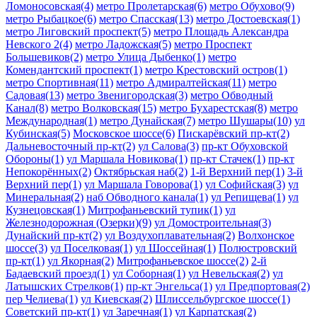
Ломоносовская(4)
метро Пролетарская(6)
метро Обухово(9)
метро Рыбацкое(6)
метро Спасская(13)
метро Достоевская(1)
метро Лиговский проспект(5)
метро Площадь Александра
Невского 2(4)
метро Ладожская(5)
метро Проспект
Большевиков(2)
метро Улица Дыбенко(1)
метро
Комендантский проспект(1)
метро Крестовский остров(1)
метро Спортивная(11)
метро Адмиралтейская(11)
метро
Садовая(13)
метро Звенигородская(3)
метро Обводный
Канал(8)
метро Волковская(15)
метро Бухарестская(8)
метро
Международная(1)
метро Дунайская(7)
метро Шушары(10)
ул
Кубинская(5)
Московское шоссе(6)
Пискарёвский пр-кт(2)
Дальневосточный пр-кт(2)
ул Салова(3)
пр-кт Обуховской
Обороны(1)
ул Маршала Новикова(1)
пр-кт Стачек(1)
пр-кт
Непокорённых(2)
Октябрьская наб(2)
1-й Верхний пер(1)
3-й
Верхний пер(1)
ул Маршала Говорова(1)
ул Софийская(3)
ул
Минеральная(2)
наб Обводного канала(1)
ул Репищева(1)
ул
Кузнецовская(1)
Митрофаньевский тупик(1)
ул
Железнодорожная (Озерки)(9)
ул Домостроительная(3)
Дунайский пр-кт(2)
ул Воздухоплавательная(2)
Волхонское
шоссе(3)
ул Поселковая(1)
ул Шоссейная(1)
Полюстровский
пр-кт(1)
ул Якорная(2)
Митрофаньевское шоссе(2)
2-й
Бадаевский проезд(1)
ул Соборная(1)
ул Невельская(2)
ул
Латышских Стрелков(1)
пр-кт Энгельса(1)
ул Предпортовая(2)
пер Челиева(1)
ул Киевская(2)
Шлиссельбургское шоссе(1)
Советский пр-кт(1)
ул Заречная(1)
ул Карпатская(2)