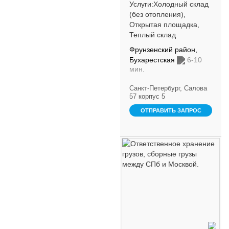
площадках, в холодном
Услуги:Холодный склад
складе, в теплом
(без отопления),
складе; Палл...
Открытая площадка,
Теплый склад
Фрунзенский район,
Бухарестская
6-10
мин.
Санкт-Петербург, Салова
57 корпус 5
ОТПРАВИТЬ ЗАПРОС