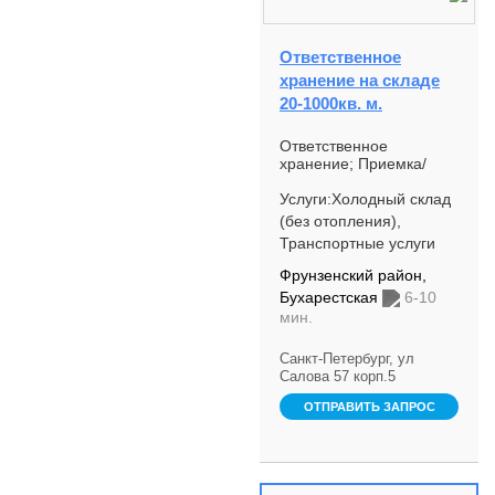
Ответственное
хранение на складе
20-1000кв. м.
Ответственное
хранение; Приемка/
выгрузка, хранение
груза; Погрузо-
Услуги:Холодный склад
разгрузочные работы;
(без отопления),
Доставка грузов между
Транспортные услуги
Санкт-П...
Фрунзенский район,
Бухарестская
6-10
мин.
Санкт-Петербург, ул
Салова 57 корп.5
ОТПРАВИТЬ ЗАПРОС