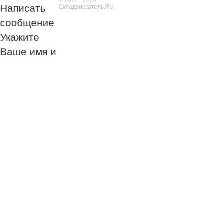
Написать
Складоискатель.RU
сообщение
Укажите
Ваше имя и
номер
телефона
Обязательно к
заполнению!
Обязательно к
заполнению!