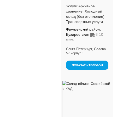
Комплекс услуг
ответственного
Услуги:Архивное
хранения в холодном
хранение, Холодный
складе; Паллетная,
склад (без отопления),
ручная пог...
Транспортные услуги
Фрунзенский район,
Бухарестская
6-10
мин.
Санкт-Петербург, Салова
57 корпус 5
ПОКАЗАТЬ ТЕЛЕФОН