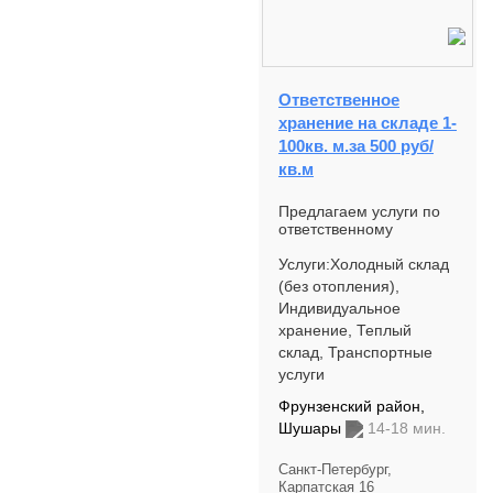
Ответственное
хранение на складе 1-
100кв. м.за 500 руб/
кв.м
Предлагаем услуги по
ответственному
хранению вашего
товара. Предлагаем
Услуги:Холодный склад
складское помещение
(без отопления),
от 10-100 кв.м. В
Индивидуальное
комплексе пр...
хранение, Теплый
склад, Транспортные
услуги
Фрунзенский район,
Шушары
14-18 мин.
Санкт-Петербург,
Карпатская 16