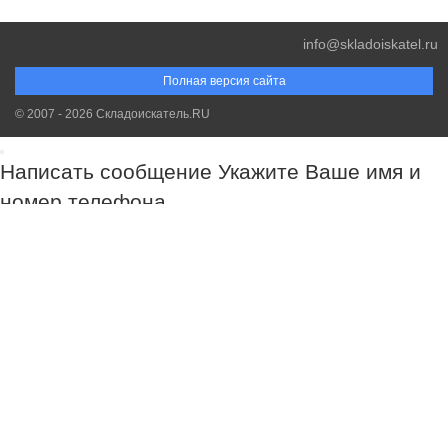
info@skladoiskatel.ru
Полная версия сайта
© 2007 - 2026 Складоискатель.RU
Написать сообщение
Укажите Ваше имя и
номер телефона
Обязательно к заполнению!
Обязательно к заполнению!
Обязательно к заполнению!
Спасибо за Ваш запрос. Наш менеджер свяжется с Вами в самое
ближайшее время.