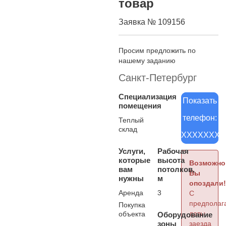
товар
Заявка № 109156
Просим предложить по
нашему заданию
Санкт-Петербург
Специализация
Показать
помещения
телефон:
Теплый
склад
XXXXXXXX
Услуги,
Рабочая
которые
высота
Возможно
вам
потолков,
Вы
нужны
м
опоздали!
Аренда
3
С
предполаг
Покупка
даты
объекта
Оборудование
зоны
заезда