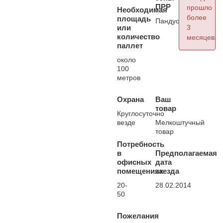
ПРР
прошло
Необходимая
более
площадь
Пандус
или
3
количество
месяцев.
паллет
около
100
метров
Охрана
Ваш
товар
Круглосуточно
везде
Мелкоштучный
товар
Потребность
в
Предполагаемая
офисных
дата
помещениях
заезда
20-
28.02.2014
50
Пожелания