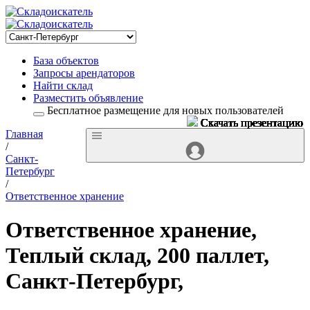
База объектов
Запросы арендаторов
Найти склад
Разместить объявление
Бесплатное размещение для новых пользователей
Скачать презентацию
Скачать презентацию
Скачать презентацию
Скачать презентацию
Скачать презентацию
Скачать презентацию
Скачать презентацию
Скачать презентацию
Скачать презентацию
Скачать презентацию
Скачать презентацию
Скачать презентацию
Скачать презентацию
Скачать презентацию
Скачать презентацию
Скачать презентацию
Скачать презентацию
Скачать презентацию
Скачать презентацию
Скачать презентацию
Скачать презентацию
Скачать презентацию
Скачать презентацию
Скачать презентацию
Скачать презентацию
Скачать презентацию
Скачать презентацию
Скачать презентацию
Скачать презентацию
Скачать презентацию
Главная
/
Санкт-
Петербург
/
Ответственное хранение
Ответственное хранение,
Теплый склад, 200 паллет,
Санкт-Петербург,