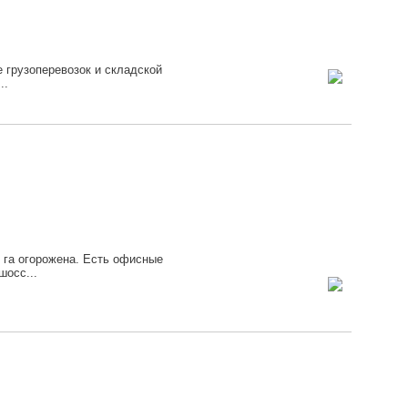
 грузоперевозок и складской
..
 га огорожена. Есть офисные
шосс...