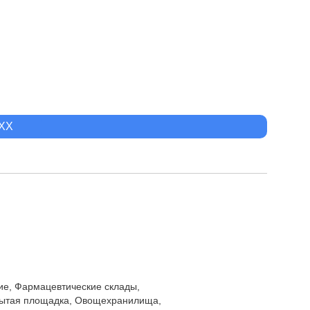
XXX
ние, Фармацевтические склады,
рытая площадка, Овощехранилища,