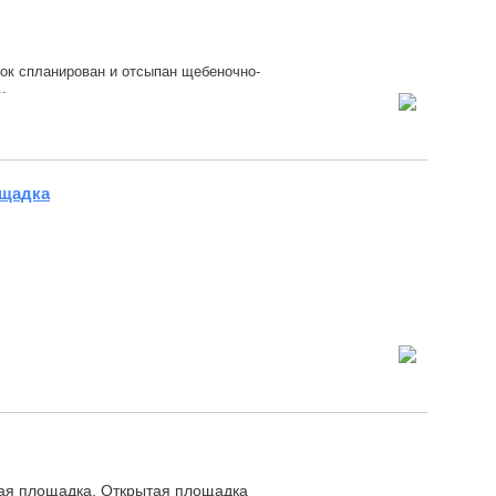
ток спланирован и отсыпан щебеночно-
.
ощадка
ная площадка, Открытая площадка