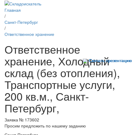
Главная
/
Санкт-Петербург
/
Ответственное хранение
Ответственное
хранение, Холодный
Скачать презентацию
Скачать презентацию
Скачать презентацию
Скачать презентацию
Скачать презентацию
Скачать презентацию
Скачать презентацию
Скачать презентацию
Скачать презентацию
Скачать презентацию
Скачать презентацию
Скачать презентацию
Скачать презентацию
Скачать презентацию
Скачать презентацию
склад (без отопления),
Транспортные услуги,
200 кв.м., Санкт-
Петербург,
Заявка № 173602
Просим предложить по нашему заданию
Санкт-Петербург