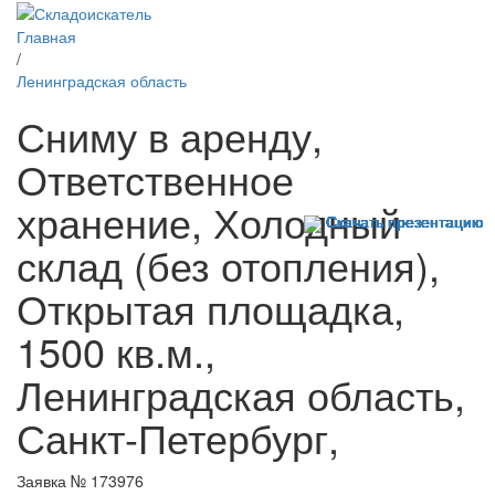
Главная
/
Ленинградская область
Сниму в аренду,
Ответственное
хранение, Холодный
Скачать презентацию
Скачать презентацию
Скачать презентацию
Скачать презентацию
Скачать презентацию
Скачать презентацию
Скачать презентацию
Скачать презентацию
Скачать презентацию
Скачать презентацию
Скачать презентацию
Скачать презентацию
Скачать презентацию
Скачать презентацию
Скачать презентацию
Скачать презентацию
Скачать презентацию
Скачать презентацию
склад (без отопления),
Открытая площадка,
1500 кв.м.,
Ленинградская область,
Санкт-Петербург,
Заявка № 173976