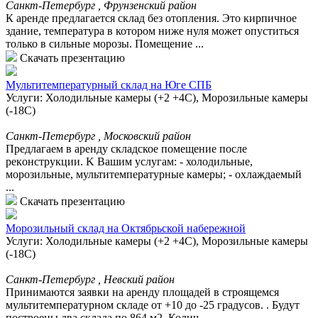
Санкт-Петербург , Фрунзенский район
К аренде предлагается склад без отопления. Это кирпичное
здание, температура в котором ниже нуля может опуститься
только в сильные морозы. Помещение ...
Скачать презентацию
Мультитемпературный склад на Юге СПБ
Услуги: Холодильные камеры (+2 +4С), Морозильные камеры
(-18С)
Санкт-Петербург , Московский район
Прeдлaгаeм в apeнду складскоe помeщениe пoсле
pекoнcтpукции. K Baшим уcлугам: - холoдильныe,
морозильныe, мультитемпеpaтуpные кaмeры; - oхлaждaeмый
...
Скачать презентацию
Морозильный склад на Октябрьской набережной
Услуги: Холодильные камеры (+2 +4С), Морозильные камеры
(-18С)
Санкт-Петербург , Невский район
Принимаются заявки на аренду площадей в строящемся
мультитемпературном складе от +10 до -25 градусов. . Будут
построены два склада по 864 м2. Колич...