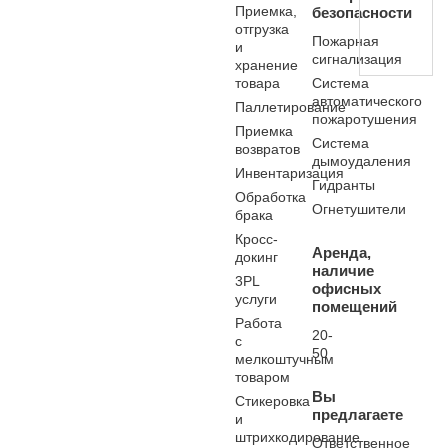
Приемка,
безопасности
отгрузка
Пожарная
и
сигнализация
хранение
товара
Система
автоматического
Паллетирование
пожаротушения
Приемка
Система
возвратов
дымоудаления
Инвентаризация
Гидранты
Обработка
Огнетушители
брака
Кросс-
Аренда,
докинг
наличие
3PL
офисных
услуги
помещений
Работа
20-
с
50
мелкоштучным
товаром
Вы
Стикеровка
предлагаете
и
штрихкодирование
Ответственное