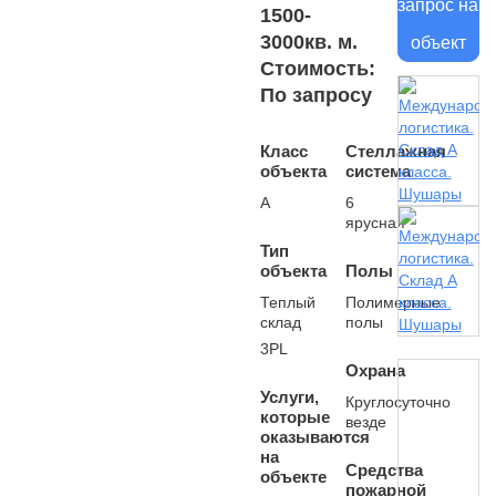
запрос на
1500-
3000кв. м.
объект
Стоимость:
По запросу
Класс
Стеллажная
объекта
система
А
6
ярусная
Тип
объекта
Полы
Теплый
Полимерные
склад
полы
3PL
Охрана
Услуги,
Круглосуточно
которые
везде
оказываются
на
Средства
объекте
пожарной