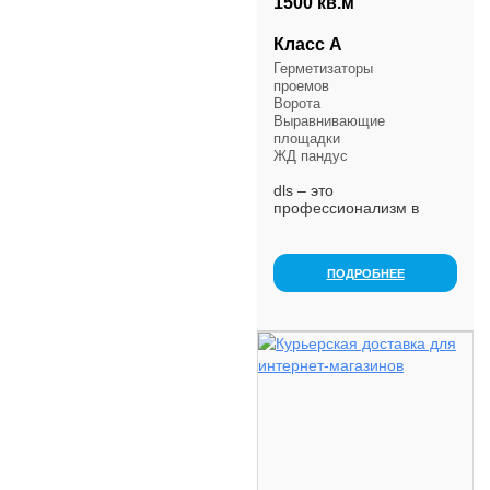
1500 кв.м
Класс А
Герметизаторы
проемов
Ворота
Выравнивающие
площадки
ЖД пандус
dls – это
профессионализм в
автомобильных (в том
числе
рефрижераторных),
ПОДРОБНЕЕ
железнодорожных, авиа
и морских перевозках.
Мы осуществляем
перевозки не толь...