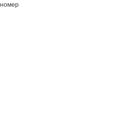
номер
телефона
Обязательно к
заполнению!
Обязательно к
заполнению!
Обязательно к
заполнению!
Спасибо за Ваш
запрос. Наш
менеджер