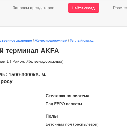
Запросы арендаторов
Размес
Найти склад
ственное хранение
/
Железнодорожный
/
Теплый склад
ий терминал AKFA
ная 1 ( Район: Железнодорожный)
: 1500-3000кв. м.
просу
Стеллажная система
Под ЕВРО паллеты
Полы
Бетонный пол (беспылевой)