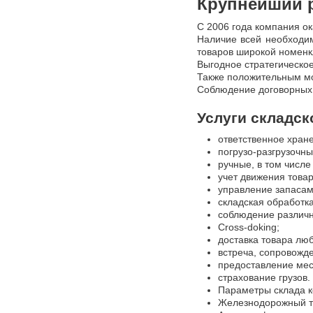
Крупнейший 
С 2006 года компания ок
Наличие всей необходим
товаров широкой номенк
Выгодное стратегическо
Также положительным мо
Соблюдение договорных о
Услуги складск
ответственное хране
погрузо-разгрузочн
ручные, в том числе
учет движения товар
управление запаса
складская обработка
соблюдение различн
Cross-doking;
доставка товара лю
встреча, сопровожд
предоставление мес
страхование грузов.
Параметры склада к
Железнодорожный ту