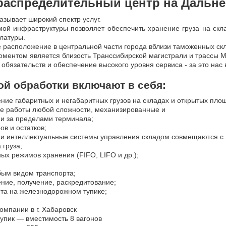
распределительный центр на Дальне
азывает широкий спектр услуг.
ой инфраструктуры позволяет обеспечить хранение груза на скла
латуры.
е расположение в центральной части города вблизи таможенных ск
ментом является близость Транссибирской магистрали и трассы М
бязательств и обеспечение высокого уровня сервиса - за это нас
ой обработки включают в себя:
ние габаритных и негабаритных грузов на складах и открытых пло
ые работы любой сложности, механизированные и
 и за пределами терминала;
ов и остатков;
ми интеллектуальные системы управления складом совмещаются 
 груза;
ых режимов хранения (FIFO, LIFO и др.);
бым видом транспорта;
ение, получение, раскредитование;
та на железнодорожном тупике;
омпании в г. Хабаровск
пик — вместимость 8 вагонов