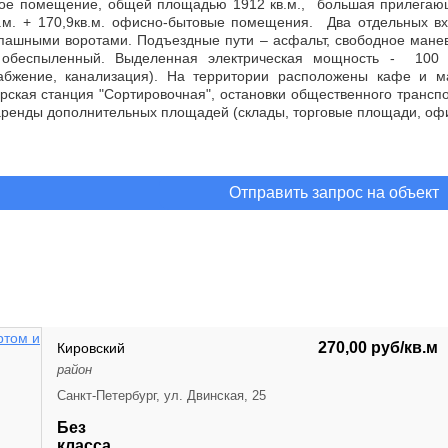
лое помещение, общей площадью 1912 кв.м., большая прилегаю
в.м. + 170,9кв.м. офисно-бытовые помещения. Два отдельных вхо
спашными воротами. Подъездные пути – асфальт, свободное мане
 обеспыленный. Выделенная электрическая мощность - 100 кВ
набжение, канализация). На территории расположены кафе и м
ская станция "Сортировочная", остановки общественного транспор
ренды дополнительных площадей (склады, торговые площади, оф
Отправить запрос на объект
270,00 руб/кв.м
Кировский
район
Санкт-Петербург, ул. Двинская, 25
Без
класса