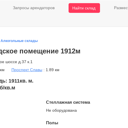
Запросы арендаторов
Размес
Найти склад
/
Алкогольные склады
дское помещение 1912м
ое шоссе д.37 к.1
 км
Проспект Славы
: 1.89 км
: 1911кв. м.
б/кв.м
Стеллажная система
Не оборудована
Полы