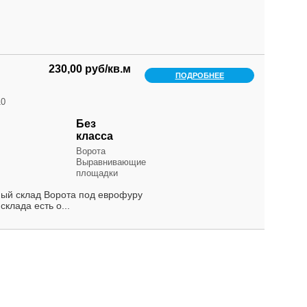
230,00 руб/кв.м
ПОДРОБНЕЕ
10
Без
класса
Ворота
Выравнивающие
площадки
ый склад Ворота под еврофуру
лада есть о...