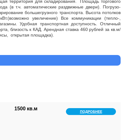
щая территория для складирования. Площадь торгового
да (в т.ч. автоматические раздвижные двери). Погрузо-
врирование большегрузного транспорта. Высота потолков
т.(возможно увеличение) Все коммуникации (тепло-,
агазины. Удобная транспортная доступность. Отличный
та, близость к КАД. Арендная ставка 460 рублей за кв.м/
исы, открытая площадка).
1500 кв.м
ПОДРОБНЕЕ