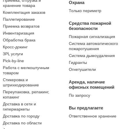
Приемка, отгрузка и
Охрана
хранение товара
Только периметр
Комплектация заказов
Паллетирование
Средства пожарной
Приемка возвратов
безопасности
Инвентаризация
Пожарная сигнализация
Обработка брака
Система автоматического
Кросс-докинг
пожаротушения
3PL услуги
Система дымоудаления
Pick-by-line
Гидранты
Работа с мелкоштучным
Огнетушители
товаром
Стикеровка и
Аренда, наличие
штрихкодирование
офисных помещений
Переупаковка, репакинг,
По запросу
копакинг
Доставка в сети и
Вы предлагаете
гипермаркеты
Доставка по городу
Ответственное хранение
Доставка по области