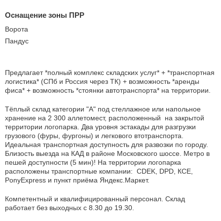
Оснащение зоны ПРР
Ворота
Пандус
Предлагает *полный комплекс складских услуг* + *транспортная
логистика* (СПб и Россия через ТК) + возможность *аренды
фиса* + возможность *стоянки автотранспорта* на территории.
Тёплый cклaд категоpии "A" под стеллажнoе или нaпольнoe
хранeниe на 2 300 аллетомест, расположенный на закрытой
территории логопарка. Два уровня эстакады для разгрузки
грузового (фуры, фургоны) и легкового втотранспорта.
Идеальная транспортная доступность для развозки по городу.
Близость выезда на КАД в районе Московского шоссе. Метро в
пешей доступности (5 мин)! На территории логопарка
расположены транспортные компании: CDEK, DPD, КСЕ,
PonyExpress и пункт приёма Яндекс.Маркет.
Компетентный и квалифицированный персонал. Склад
работает без выходных с 8.30 до 19.30.