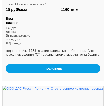
Тосно Московское шоссе 44Г
15 руб/кв.м
1100 кв.м
Без
класса
Пандус
Ворота
Выравнивающие
площадки
ЖД пандус
год постройки 1988, здание капитальное, бетонный блок,
класс помещения "C", график приема-выдачи груза будни с
09 до 18, при необходимости возможн...
ПОДРОБНЕЕ