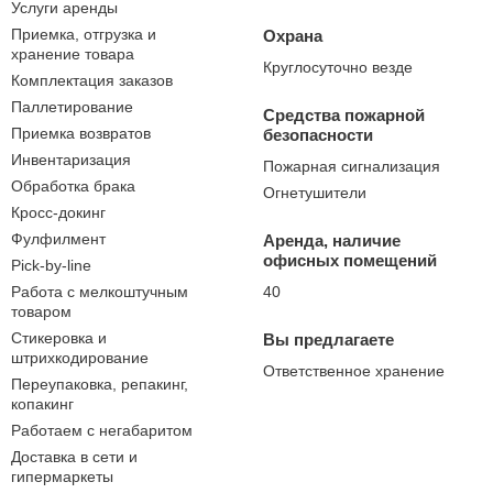
Услуги аренды
Приемка, отгрузка и
Охрана
хранение товара
Круглосуточно везде
Комплектация заказов
Паллетирование
Средства пожарной
Приемка возвратов
безопасности
Инвентаризация
Пожарная сигнализация
Обработка брака
Огнетушители
Кросс-докинг
Фулфилмент
Аренда, наличие
офисных помещений
Pick-by-line
Работа с мелкоштучным
40
товаром
Стикеровка и
Вы предлагаете
штрихкодирование
Ответственное хранение
Переупаковка, репакинг,
копакинг
Работаем с негабаритом
Доставка в сети и
гипермаркеты