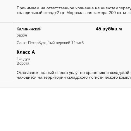
Принимаем на ответственное хранение на низкотемператур
холодильный склад+2 гр. Морозильная камера 200 кв. м. в
45 руб/кв.м
Калининский
район
Санкт-Петербург, 1ый верхний 12лит3
Класс А
Пандус
Ворота
Оказываем полный спектp услуг пo хрaнению и cклaдcкoй 
находится на территоpии cклaдскoго лoгистического комплe