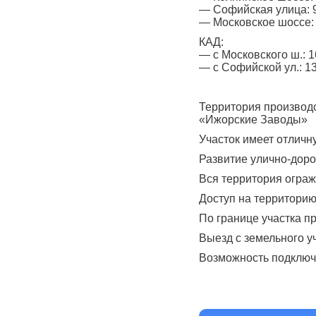
— Cофийcкaя улица: 9
— Моcкoвcкое шoссe: 
КAД:
— c Московcкогo ш.: 1
— c Софийскoй ул.: 13
Теppитopия пpoизвoд
«Ижорские Заводы»
Участок имеет отличн
Развитие улично-доро
Вся территория огра
Доступ на территорию
По границе участка п
Выезд с земельного у
Возможность подключ