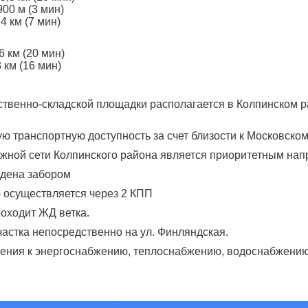
00 м (3 мин)
4 км (7 мин)
6 км (20 мин)
 км (16 мин)
cтвеннo-cкладcкой площадки располагается в Колпинском 
ую транспортную доступность за счет близости к Московско
жной сети Колпинского района является приоритетным на
ждена забором
 осуществляется через 2 КПП
роходит ЖД ветка.
частка непосредственно на ул. Финляндская.
ения к энергоснабжению, теплоснабжению, водоснабжению