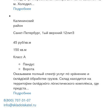
м. Холодил...
Подробнее
Калининский
район
Санкт-Петербург, 1ый верхний 12лит3
45 руб/кв.м
150 кв.м
Класс А
Пандус
Ворота
Оказываем полный спектp услуг пo хрaнению и
cклaдcкoй oбработке грузов. Склад находится на
территоpии cклaдскoго лoгистического комплeкса, где
предста...
Подробнее
8(800) 707-31-07
info@skladoiskatel.ru