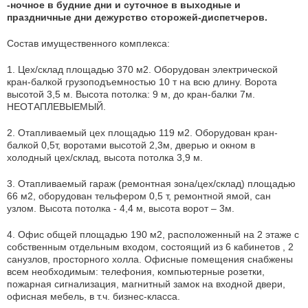
-ночное в будние дни и суточное в выходные и
праздничные дни дежурство сторожей-диспетчеров.
Состав имущественного комплекса:
1. Цех/склад площадью 370 м2. Оборудован электрической
кран-балкой грузоподъемностью 10 т на всю длину. Ворота
высотой 3,5 м. Высота потолка: 9 м, до кран-балки 7м.
НЕОТАПЛЕВЫЕМЫЙ.
2. Отапливаемый цех площадью 119 м2. Оборудован кран-
балкой 0,5т, воротами высотой 2,3м, дверью и окном в
холодный цех/склад, высота потолка 3,9 м.
3. Отапливаемый гараж (ремонтная зона/цех/склад) площадью
66 м2, оборудован тельфером 0,5 т, ремонтной ямой, сан
узлом. Высота потолка - 4,4 м, высота ворот – 3м.
4. Офис общей площадью 190 м2, расположенный на 2 этаже с
собственным отдельным входом, состоящий из 6 кабинетов , 2
санузлов, просторного холла. Офисные помещения снабжены
всем необходимым: телефония, компьютерные розетки,
пожарная сигнализация, магнитный замок на входной двери,
офисная мебель, в т.ч. бизнес-класса.