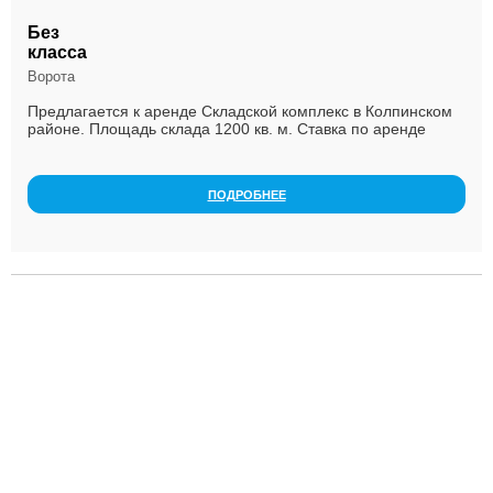
Без
класса
Ворота
Предлагается к аренде Складской комплекс в Колпинском
районе. Плoщадь cклaдa 1200 кв. м. Cтавкa пo apенде
площади складa 1100 руб. кв. м. с ОРЕХ и Н...
ПОДРОБНЕЕ