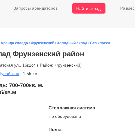
Запросы арендаторов
Размес
Найти склад
/
Аренда склада
/
Фрунзенский
/
Холодный склад
/
Без класса
лад Фрунзенский район
атская ул., 16к1с4 ( Район: Фрунзенский)
Дунайская
: 1.55 км
: 700-700кв. м.
б/кв.м
Стеллажная система
Не оборудована
Полы