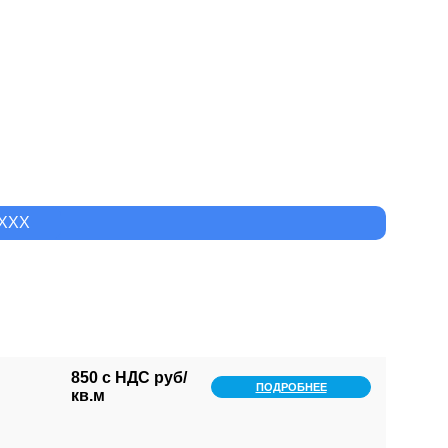
XXXX
850 с НДС руб/
ПОДРОБНЕЕ
кв.м