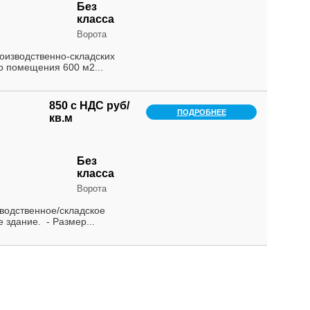
Без
класса
Ворота
роизводственно-складских
 помещения 600 м2...
850 с НДС руб/
ПОДРОБНЕЕ
кв.м
Без
класса
Ворота
зводственное/складское
здание. - Размер...