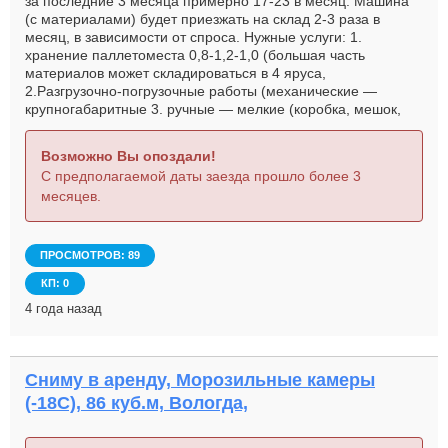
за последние 3 месяца примерно 17-23 в месяц. Машина
(с материалами) будет приезжать на склад 2-3 раза в
месяц, в зависимости от спроса. Нужные услуги: 1.
хранение паллетоместа 0,8-1,2-1,0 (большая часть
материалов может складироваться в 4 яруса,
2.Разгрузочно-погрузочные работы (механические —
крупногабаритные 3. ручные — мелкие (коробка, мешок,
ведро до 15 кг)), 4.Выписка, распечатка и передача
докуменов Получатю, подготовленных Арендатором. 1-2
Возможно Вы опоздали!
листа с каждой отгрузкой.
С предполагаемой даты заезда прошло более 3
месяцев.
ПРОСМОТРОВ: 89
КП: 0
4 года назад
Сниму в аренду, Морозильные камеры
(-18С), 86 куб.м, Вологда,